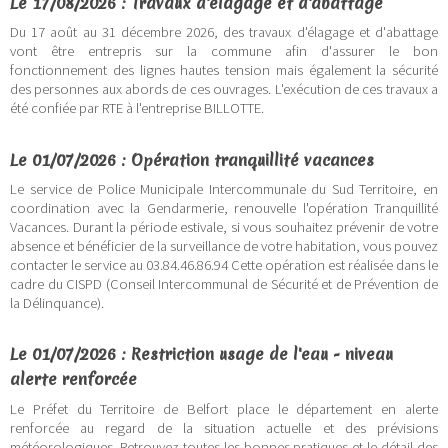
Le 17/08/2026 : Travaux d'élagage et d'abattage
Du 17 août au 31 décembre 2026, des travaux d'élagage et d'abattage
vont être entrepris sur la commune afin d'assurer le bon
fonctionnement des lignes hautes tension mais également la sécurité
des personnes aux abords de ces ouvrages. L'exécution de ces travaux a
été confiée par RTE à l'entreprise BILLOTTE.
Le 01/07/2026 : Opération tranquillité vacances
Le service de Police Municipale Intercommunale du Sud Territoire, en
coordination avec la Gendarmerie, renouvelle l'opération Tranquillité
Vacances. Durant la période estivale, si vous souhaitez prévenir de votre
absence et bénéficier de la surveillance de votre habitation, vous pouvez
contacter le service au 03.84.46.86.94 Cette opération est réalisée dans le
cadre du CISPD (Conseil Intercommunal de Sécurité et de Prévention de
la Délinquance).
Le 01/07/2026 : Restriction usage de l'eau - niveau
alerte renforcée
Le Préfet du Territoire de Belfort place le département en alerte
renforcée au regard de la situation actuelle et des prévisions
météorologiques. Retrouvez toutes les bonnes pratiques et le détail des